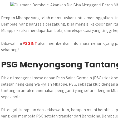
A
o
n
r
p
o
g
a
p
k
e
m
Dengan Mbappe yang telah memutuskan untuk meninggalkan tim,
r
Dembele, yang baru saja bergabung, bisa mengisi kekosongan it
Mbappe ketika mendapatkan bola, dan ekspektasi yang tinggi ke
Dibawah ini
PSG INT
akan memberikan informasi menarik yang pas
sekarang!
PSG Menyongsong Tantan
Diskusi mengenai masa depan Paris Saint-Germain (PSG) tidak p
setelah hengkangnya Kylian Mbappe. PSG, sebagai klub dengan a
tantangan untuk menemukan pengganti yang setara dengan Mbappe
sepak bola.
Di tengah keraguan dan kekhawatiran, harapan mulai beralih k
yang kini membela PSG setelah transfer dari Barcelona. Dembel