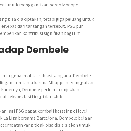
deal untuk menggantikan peran Mbappe.
 bisa dia ciptakan, tetapi juga peluang untuk
erlepas dari tantangan tersebut, PSG pun
emberikan kontribusi signifikan bagi tim.
hadap Dembele
engenai realitas situasi yang ada. Dembele
ndingan, terutama karena Mbappe meninggalkan
u kariernya, Dembele perlu menunjukkan
hi ekspektasi tinggi dari klub.
an lagi PSG dapat kembali bersaing di level
uk La Liga bersama Barcelona, Dembele belajar
kesempatan yang tidak bisa disia-siakan untuk