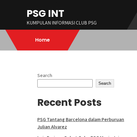
Skip
PSG INT
to
content
KUMPULAN INFORMASI CLUB PSG
Home
Search
Search
Recent Posts
PSG Tantang Barcelona dalam Perburuan
Julian Alvarez