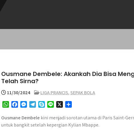
Ousmane Dembele: Akankah Dia Bisa Men
Telah Sirna?
11/30/2024
LIGA PRANCIS
,
SEPAK BOLA
W
F
M
T
S
L
X
S
h
a
e
e
k
i
h
a
c
s
l
y
n
a
Ousmane Dembele
kini menjadi sorotan utama di Paris Saint-Ge
t
e
s
e
p
e
r
untuk bangkit setelah kepergian Kylian Mbappe.
s
b
e
g
e
e