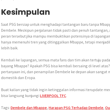
Kesimpulan
​Saat PSG bersiap untuk menghadapi tantangan baru tanpa Mbap
Dembele.​ Meskipun perjalanan tidak pasti dan penuh tantangan
peran tersebut jika mampu membuktikan potensinya di lapangan.
hanya memenuhi tren yang ditinggalkan Mbappe, tetapi menjadi
lebih baik.
Kembali ke lapangan, semua mata fans dan tim akan tertuju pada
bayang Mbappe? Apakah PSG bisa kembali bersaing di level ata
pertanyaan ini, dan penampilan Dembele ke depan akan sangat 
domestik dan Eropa.
Buat kalian yang tidak ingin ketinggalan informasi terupdate me
bisa langsung kunjungi
LIVERPOOL TFC
.
Tags:
Dembele dan Mbappe
,
Harapan PSG Terhadap Dembele
,
Ou