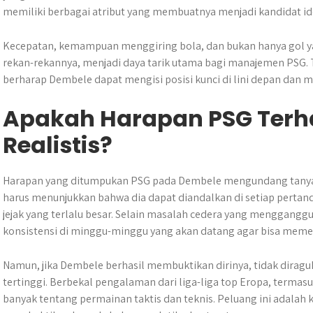
memiliki berbagai atribut yang membuatnya menjadi kandidat i
Kecepatan, kemampuan menggiring bola, dan bukan hanya gol yang
rekan-rekannya, menjadi daya tarik utama bagi manajemen PSG. T
berharap Dembele dapat mengisi posisi kunci di lini depan dan m
Apakah Harapan PSG Ter
Realistis?
Harapan yang ditumpukan PSG pada Dembele mengundang tanya m
harus menunjukkan bahwa dia dapat diandalkan di setiap perta
jejak yang terlalu besar. Selain masalah cedera yang menggangg
konsistensi di minggu-minggu yang akan datang agar bisa memenu
Namun, jika Dembele berhasil membuktikan dirinya, tidak diraguk
tertinggi. Berbekal pengalaman dari liga-liga top Eropa, termas
banyak tentang permainan taktis dan teknis. Peluang ini adalah 