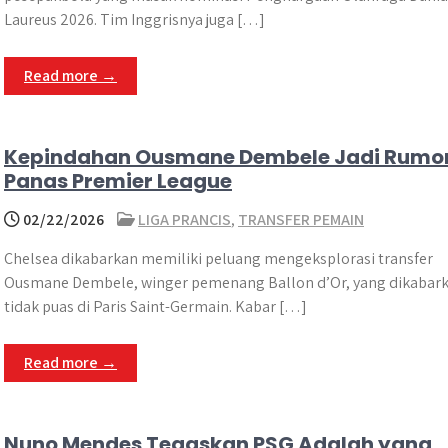
Laureus 2026. Tim Inggrisnya juga […]
Read more →
Kepindahan Ousmane Dembele Jadi Rumo
Panas Premier League
02/22/2026
LIGA PRANCIS
,
TRANSFER PEMAIN
Chelsea dikabarkan memiliki peluang mengeksplorasi transfer
Ousmane Dembele, winger pemenang Ballon d’Or, yang dikabar
tidak puas di Paris Saint-Germain. Kabar […]
Read more →
Nuno Mendes Tegaskan PSG Adalah yang