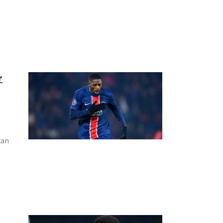
r
kan