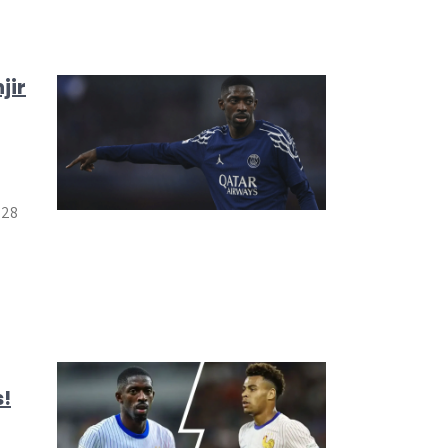
jir
 28
s!