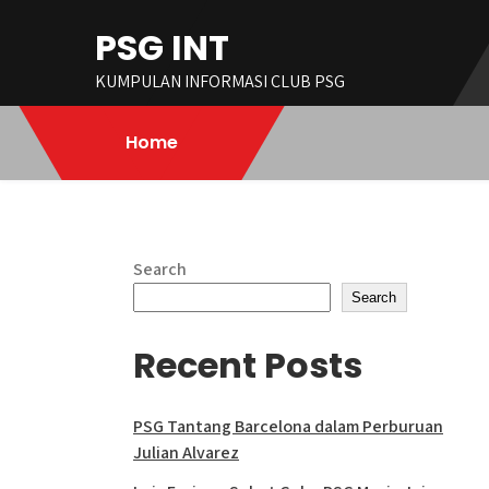
Skip
PSG INT
to
content
KUMPULAN INFORMASI CLUB PSG
Home
Search
Search
Recent Posts
PSG Tantang Barcelona dalam Perburuan
Julian Alvarez