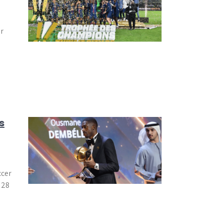
r
s
ccer
 28