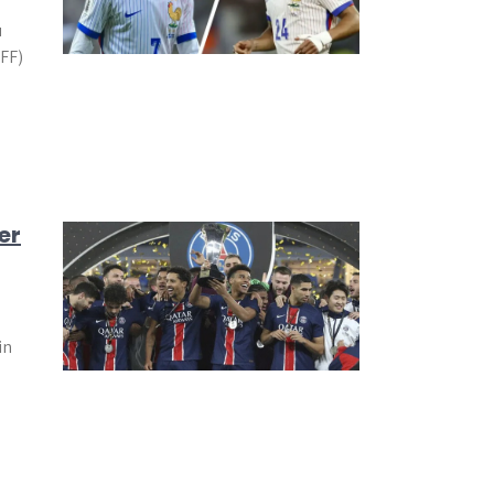
u
FF)
er
in
,