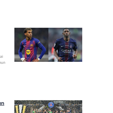
ai
hun
an