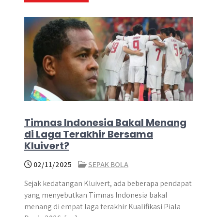
Timnas Indonesia Bakal Menang
di Laga Terakhir Bersama
Kluivert?
02/11/2025
SEPAK BOLA
Sejak kedatangan Kluivert, ada beberapa pendapat
yang menyebutkan Timnas Indonesia bakal
menang di empat laga terakhir Kualifikasi Piala