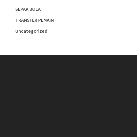
SEPAK BOLA
TRANSFER PEMAIN
Uncategorized