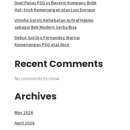
Duel Panas PSG vs Bayern! Kompany Bidik
Hat-trick Kemenangan atas Luis Enrique
Vitinha Soroti Kehebatan Achraf Hakimi
sebagai Bek Modern Serba Bisa
Debut Gol Dro Fernandez Warnai
Kemenangan PSG atas Nice
Recent Comments
No comments to show.
Archives
May 2026
April 2026