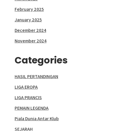
February 2025
January 2025
December 2024
November 2024
Categories
HASIL PERTANDINGAN
LIGA EROPA
LIGA PRANCIS
PEMAIN LEGENDA
Piala Dunia Antar Klub
SEJARAH