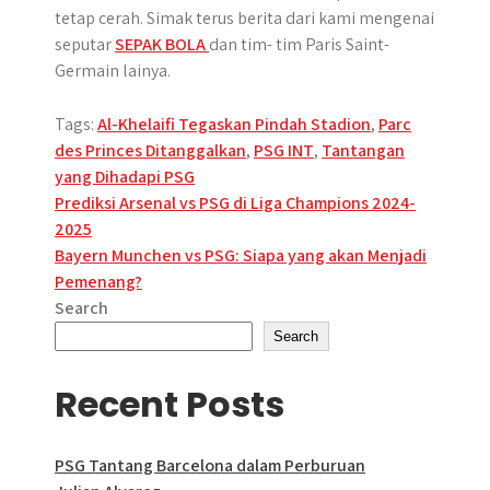
tetap cerah. Simak terus berita dari kami mengenai
seputar
SEPAK BOLA
dan tim- tim Paris Saint-
Germain lainya.
Tags:
Al-Khelaifi Tegaskan Pindah Stadion
,
Parc
des Princes Ditanggalkan
,
PSG INT
,
Tantangan
yang Dihadapi PSG
Post
Prediksi Arsenal vs PSG di Liga Champions 2024-
2025
navigation
Bayern Munchen vs PSG: Siapa yang akan Menjadi
Pemenang?
Search
Search
Recent Posts
PSG Tantang Barcelona dalam Perburuan