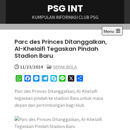
Skip
PSG INT
to
content
KUMPULAN INFORMASI CLUB PSG
Menu
Open
Parc des Princes Ditanggalkan,
the
main
Al-Khelaifi Tegaskan Pindah
menu
Stadion Baru
11/23/2024
SEPAK BOLA
W
F
M
T
S
L
X
S
h
a
e
e
k
i
h
a
c
s
l
y
n
a
Parc des Princes Ditanggalkan, Al-Khelaifi
t
e
s
e
p
e
r
tegaskan pindah ke stadion Baru untuk masa
s
b
e
g
e
e
depan dan pertimbangan bagi klub.
A
o
n
r
p
o
g
a
p
k
e
m
r