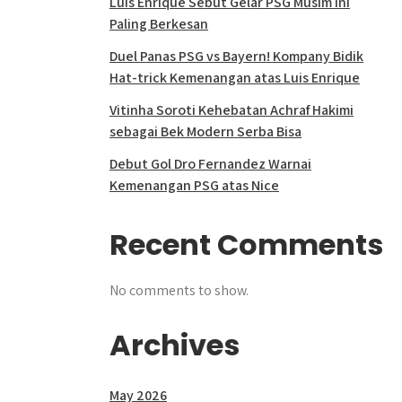
Luis Enrique Sebut Gelar PSG Musim Ini
Paling Berkesan
Duel Panas PSG vs Bayern! Kompany Bidik
Hat-trick Kemenangan atas Luis Enrique
Vitinha Soroti Kehebatan Achraf Hakimi
sebagai Bek Modern Serba Bisa
Debut Gol Dro Fernandez Warnai
Kemenangan PSG atas Nice
Recent Comments
No comments to show.
Archives
May 2026