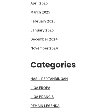
April 2025
March 2025
February 2025
January 2025
December 2024
November 2024
Categories
HASIL PERTANDINGAN
LIGA EROPA
LIGA PRANCIS
PEMAIN LEGENDA