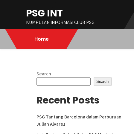
Skip
PSG INT
to
content
KUMPULAN INFORMASI CLUB PSG
Home
Search
Search
Recent Posts
PSG Tantang Barcelona dalam Perburuan
Julian Alvarez