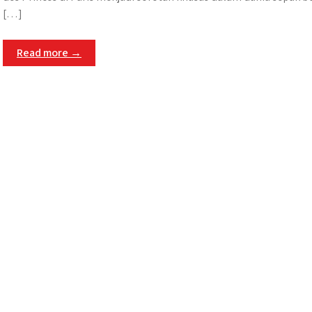
[…]
Read more →