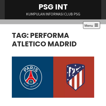
Skip
PSG INT
to
content
KUMPULAN INFORMASI CLUB PSG
Menu
Open
TAG:
PERFORMA
the
main
menu
ATLETICO MADRID