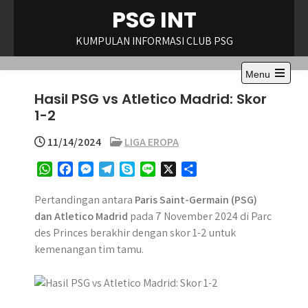
Skip
PSG INT
to
content
KUMPULAN INFORMASI CLUB PSG
Menu
Open
Hasil PSG vs Atletico Madrid: Skor
the
main
1-2
menu
11/14/2024
LIGA EROPA
W
F
M
T
S
L
X
S
h
a
e
e
k
i
h
a
c
s
l
y
n
a
Pertandingan antara
Paris Saint-Germain (PSG)
t
e
s
e
p
e
r
dan Atletico Madrid
pada 7 November 2024 di Parc
s
b
e
g
e
e
des Princes berakhir dengan skor 1-2 untuk
A
o
n
r
kemenangan tim tamu.
p
o
g
a
p
k
e
m
r