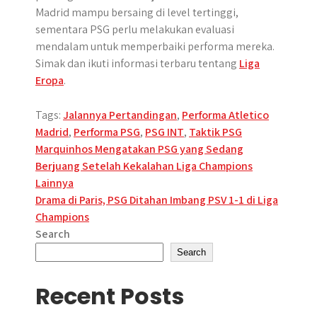
Madrid mampu bersaing di level tertinggi,
sementara PSG perlu melakukan evaluasi
mendalam untuk memperbaiki performa mereka.
Simak dan ikuti informasi terbaru tentang
Liga
Eropa
.
Tags:
Jalannya Pertandingan
,
Performa Atletico
Madrid
,
Performa PSG
,
PSG INT
,
Taktik PSG
Post
Marquinhos Mengatakan PSG yang Sedang
Berjuang Setelah Kekalahan Liga Champions
navigation
Lainnya
Drama di Paris, PSG Ditahan Imbang PSV 1-1 di Liga
Champions
Search
Search
Recent Posts