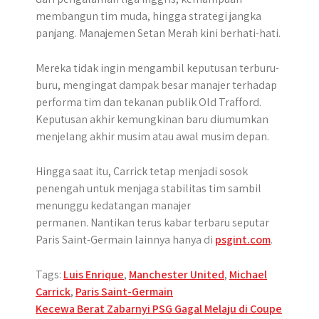
membangun tim muda, hingga strategi jangka
panjang. Manajemen Setan Merah kini berhati-hati.
Mereka tidak ingin mengambil keputusan terburu-
buru, mengingat dampak besar manajer terhadap
performa tim dan tekanan publik Old Trafford.
Keputusan akhir kemungkinan baru diumumkan
menjelang akhir musim atau awal musim depan.
Hingga saat itu, Carrick tetap menjadi sosok
penengah untuk menjaga stabilitas tim sambil
menunggu kedatangan manajer
permanen. Nantikan terus kabar terbaru seputar
Paris Saint-Germain lainnya hanya di
psgint.com
.
Tags:
Luis Enrique
,
Manchester United
,
Michael
Carrick
,
Paris Saint-Germain
Post
Kecewa Berat Zabarnyi PSG Gagal Melaju di Coupe