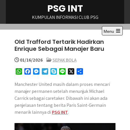
Skip
PSG INT
to
content
KUMPULAN INFORMASI CLUB PSG
Menu
Open
Old Trafford Tertarik Hadirkan
the
main
Enrique Sebagai Manajer Baru
menu
01/16/2026
SEPAK BOLA
W
F
M
T
S
L
X
S
h
a
e
e
k
i
h
a
c
s
l
y
n
a
Manchester United masih dalam proses mencari
t
e
s
e
p
e
r
manajer permanen setelah menunjuk Michael
s
b
e
g
e
e
Carrick sebagai caretaker. Dibawah ini akan ada
A
o
n
r
penjelasan tentang berita Paris Saint-Germain
p
o
g
a
menarik lainnya di
PSG INT
.
p
k
e
m
r