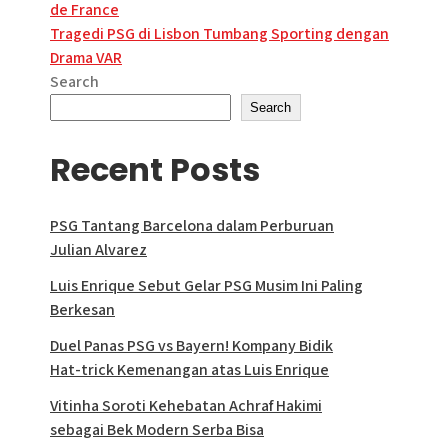
de France
navigation
Tragedi PSG di Lisbon Tumbang Sporting dengan
Drama VAR
Search
Search
Recent Posts
PSG Tantang Barcelona dalam Perburuan
Julian Alvarez
Luis Enrique Sebut Gelar PSG Musim Ini Paling
Berkesan
Duel Panas PSG vs Bayern! Kompany Bidik
Hat-trick Kemenangan atas Luis Enrique
Vitinha Soroti Kehebatan Achraf Hakimi
sebagai Bek Modern Serba Bisa