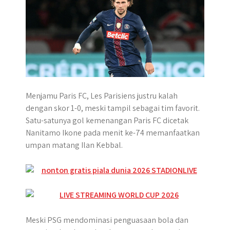
Menjamu Paris FC, Les Parisiens justru kalah
dengan skor 1-0, meski tampil sebagai tim favorit.
Satu-satunya gol kemenangan Paris FC dicetak
Nanitamo Ikone pada menit ke-74 memanfaatkan
umpan matang Ilan Kebbal.
Meski PSG mendominasi penguasaan bola dan