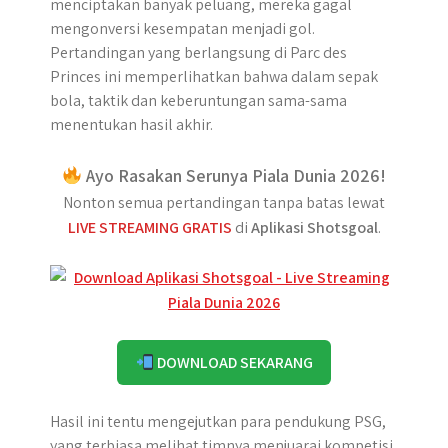
menciptakan banyak peluang, mereka gagal
mengonversi kesempatan menjadi gol.
Pertandingan yang berlangsung di Parc des
Princes ini memperlihatkan bahwa dalam sepak
bola, taktik dan keberuntungan sama-sama
menentukan hasil akhir.
Ayo Rasakan Serunya Piala Dunia 2026!
Nonton semua pertandingan tanpa batas lewat
LIVE STREAMING GRATIS
di
Aplikasi Shotsgoal
.
DOWNLOAD SEKARANG
Hasil ini tentu mengejutkan para pendukung PSG,
yang terbiasa melihat timnya menjuarai kompetisi