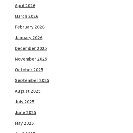
April 2026
March 2026
February 2026
January 2026
December 2025
November 2025
October 2025
September 2025
August 2025
July 2025
June 2025
May 2025