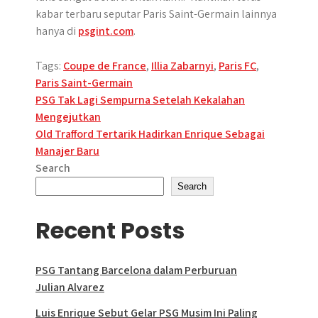
kabar terbaru seputar Paris Saint-Germain lainnya
hanya di
psgint.com
.
Tags:
Coupe de France
,
Illia Zabarnyi
,
Paris FC
,
Paris Saint-Germain
Post
PSG Tak Lagi Sempurna Setelah Kekalahan
Mengejutkan
navigation
Old Trafford Tertarik Hadirkan Enrique Sebagai
Manajer Baru
Search
Search
Recent Posts
PSG Tantang Barcelona dalam Perburuan
Julian Alvarez
Luis Enrique Sebut Gelar PSG Musim Ini Paling