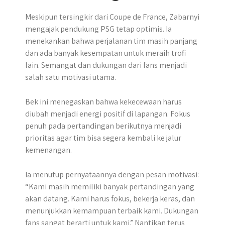
Meskipun tersingkir dari Coupe de France, Zabarnyi
mengajak pendukung PSG tetap optimis. Ia
menekankan bahwa perjalanan tim masih panjang
dan ada banyak kesempatan untuk meraih trofi
lain. Semangat dan dukungan dari fans menjadi
salah satu motivasi utama.
Bek ini menegaskan bahwa kekecewaan harus
diubah menjadi energi positif di lapangan. Fokus
penuh pada pertandingan berikutnya menjadi
prioritas agar tim bisa segera kembali ke jalur
kemenangan.
Ia menutup pernyataannya dengan pesan motivasi:
“Kami masih memiliki banyak pertandingan yang
akan datang. Kami harus fokus, bekerja keras, dan
menunjukkan kemampuan terbaik kami. Dukungan
fans sangat berarti untuk kami.” Nantikan terus