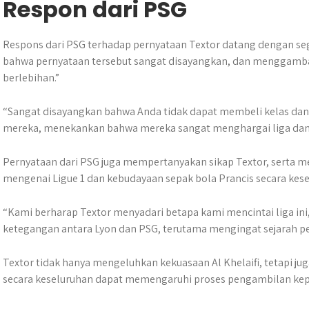
Respon dari PSG
Respons dari PSG terhadap pernyataan Textor datang dengan se
bahwa pernyataan tersebut sangat disayangkan, dan menggamba
berlebihan.”
“Sangat disayangkan bahwa Anda tidak dapat membeli kelas dan 
mereka, menekankan bahwa mereka sangat menghargai liga dan s
Pernyataan dari PSG juga mempertanyakan sikap Textor, serta
mengenai Ligue 1 dan kebudayaan sepak bola Prancis secara kese
“Kami berharap Textor menyadari betapa kami mencintai liga in
ketegangan antara Lyon dan PSG, terutama mengingat sejarah pe
Textor tidak hanya mengeluhkan kekuasaan Al Khelaifi, tetapi
secara keseluruhan dapat memengaruhi proses pengambilan kepu