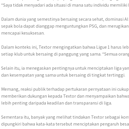
“Saya tidak menyadari ada situasi di mana satu individu memiliki 
Dalam dunia yang semestinya bersaing secara sehat, dominasi Al K
sepak bola dapat dianggap menguntungkan PSG, dan merugikan k
mencapai kesuksesan.
Dalam konteks ini, Textor mengingatkan bahwa Ligue 1 harus l
setiap klub untuk bersaing di panggung yang sama. “Semua orang 
Selain itu, ia menegaskan pentingnya untuk menciptakan liga yan
dan kesempatan yang sama untuk bersaing di tingkat tertinggi.
Memang, reaksi publik terhadap pertukaran pernyataan ini cuk
memberikan dukungan kepada Textor dan menyampaikan bahwa k
lebih penting daripada keadilan dan transparansi di liga.
Sementara itu, banyak yang melihat tindakan Textor sebagai kont
dipungkiri bahwa kata-kata tersebut menciptakan pengaruh besar 