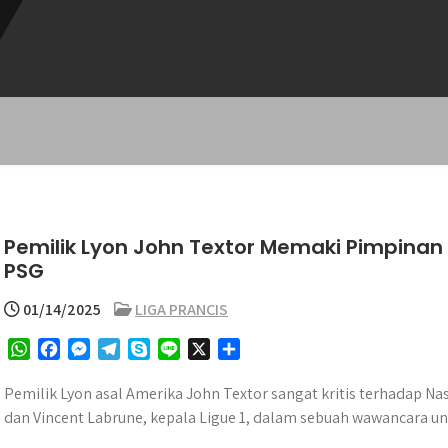
Pemilik Lyon John Textor Memaki Pimpinan L
PSG
01/14/2025
LIGA PRANCIS
W
F
M
T
S
L
X
S
h
a
e
e
k
i
h
a
c
s
l
y
n
a
Pemilik Lyon asal Amerika John Textor sangat kritis terhadap Nass
t
e
s
e
p
e
r
dan Vincent Labrune, kepala Ligue 1, dalam sebuah wawancara un
s
b
e
g
e
e