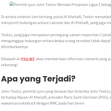
A
o
n
r
p
o
g
a
p
k
e
m
Di antara sindiran lain tentang posisi Al Khelaifi, Textor menyeb
r
menyoroti hubungan antara Labrune dan Al Khelaifi, yang juga 
Textor, yang juga merupakan pemegang saham mayoritas Crystal
menganggap hubungan antara kedua orang tersebut tidak dapat 
ditimbulkannya.
Dibawah ini
PSG INT
akan memberikan informasi menarik yang pas
sekarang!
Apa yang Terjadi?
John Textor, pemilik Lyon yang berasal dari Amerika John Textor,
terhadap Nasser Al Khelaifi, presiden Paris Saint-Germain (PSG), 
wawancara eksklusif dengan RMC pada hari Senin.