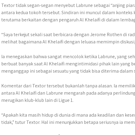
Textor tidak segan-segan menyebut Labrune sebagai “anjing pi
antara kedua tokoh tersebut.​ Sindiran ini muncul dalam konteks 
terutama berkaitan dengan pengaruh Al Khelaifi di dalam lembag
“Saya terkejut sekali saat berbicara dengan Jerome Rothen di rad
melihat bagaimana Al Khelaifi dengan leluasa memimpin diskusi,”
Ia menegaskan bahwa sangat mencolok ketika Labrune, yang seh
berbuat banyak saat Al Khelaifi mengintimidasi pihak lain yan
menganggap ini sebagai sesuatu yang tidak bisa diterima dalam s
Komentar dari Textor tersebut bukanlah tanpa alasan. Ia memil
antara Al Khelaifi dan Labrune mengarah pada adanya perlindung
merugikan klub-klub lain di Ligue 1.
“Apakah kita masih hidup di dunia di mana ada keadilan dan kes
tidak,” tutur Textor. Hal ini menunjukkan betapa seriusnya ia mem