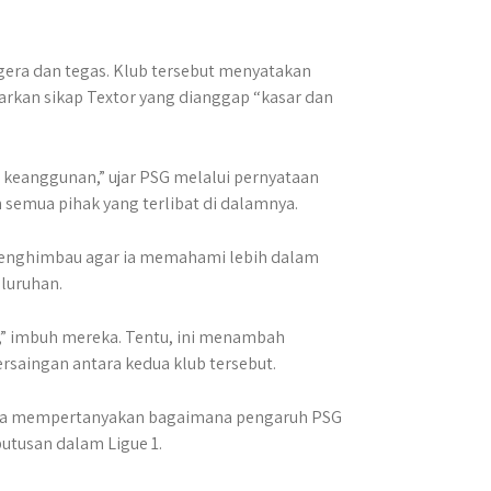
gera dan tegas. Klub tersebut menyatakan
rkan sikap Textor yang dianggap “kasar dan
keanggunan,” ujar PSG melalui pernyataan
emua pihak yang terlibat di dalamnya.
 menghimbau agar ia memahami lebih dalam
luruhan.
i,” imbuh mereka. Tentu, ini menambah
rsaingan antara kedua klub tersebut.
 juga mempertanyakan bagaimana pengaruh PSG
tusan dalam Ligue 1.