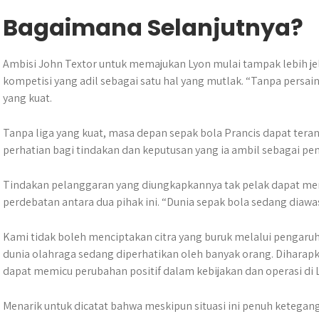
Bagaimana Selanjutnya?
Ambisi John Textor untuk memajukan Lyon mulai tampak lebih je
kompetisi yang adil sebagai satu hal yang mutlak. “Tanpa persain
yang kuat.
Tanpa liga yang kuat, masa depan sepak bola Prancis dapat teranc
perhatian bagi tindakan dan keputusan yang ia ambil sebagai pem
Tindakan pelanggaran yang diungkapkannya tak pelak dapat men
perdebatan antara dua pihak ini. “Dunia sepak bola sedang diawasi
Kami tidak boleh menciptakan citra yang buruk melalui pengaru
dunia olahraga sedang diperhatikan oleh banyak orang. Dihar
dapat memicu perubahan positif dalam kebijakan dan operasi di L
Menarik untuk dicatat bahwa meskipun situasi ini penuh ketegang