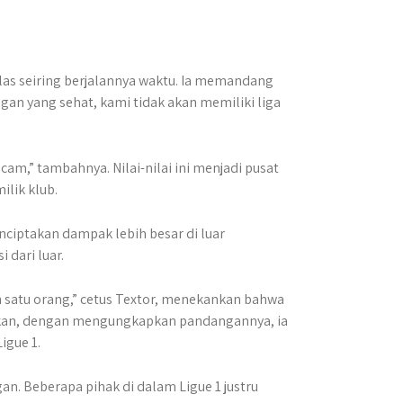
las seiring berjalannya waktu. Ia memandang
gan yang sehat, kami tidak akan memiliki liga
am,” tambahnya. Nilai-nilai ini menjadi pusat
ilik klub.
ciptakan dampak lebih besar di luar
 dari luar.
h satu orang,” cetus Textor, menekankan bahwa
apkan, dengan mengungkapkan pandangannya, ia
igue 1.
an. Beberapa pihak di dalam Ligue 1 justru