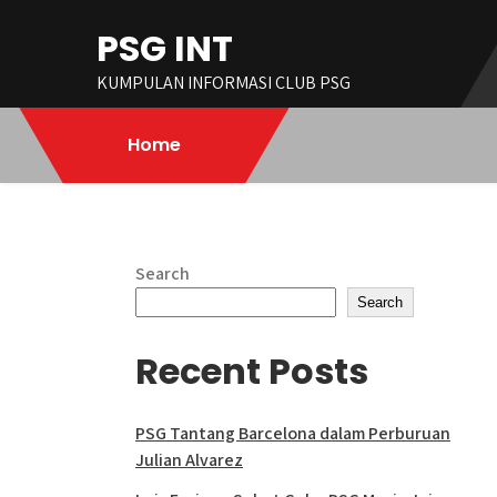
Skip
PSG INT
to
content
KUMPULAN INFORMASI CLUB PSG
Home
Search
Search
Recent Posts
PSG Tantang Barcelona dalam Perburuan
Julian Alvarez