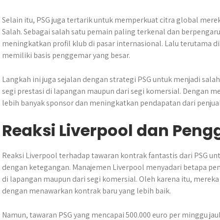
Selain itu, PSG juga tertarik untuk memperkuat citra global mer
Salah. Sebagai salah satu pemain paling terkenal dan berpengaru
meningkatkan profil klub di pasar internasional. Lalu terutama d
memiliki basis penggemar yang besar.
Langkah ini juga sejalan dengan strategi PSG untuk menjadi salah 
segi prestasi di lapangan maupun dari segi komersial. Dengan m
lebih banyak sponsor dan meningkatkan pendapatan dari penjual
Reaksi Liverpool dan Pen
Reaksi Liverpool terhadap tawaran kontrak fantastis dari PSG 
dengan ketegangan. Manajemen Liverpool menyadari betapa penti
di lapangan maupun dari segi komersial. Oleh karena itu, mere
dengan menawarkan kontrak baru yang lebih baik.
Namun, tawaran PSG yang mencapai 500.000 euro per minggu jau