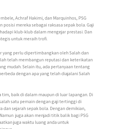
embele
,
Achraf Hakimi
, dan
Marquinhos
, PSG
osisi mereka sebagai raksasa sepak bola. Gaji
ihadapi klub-klub dalam mengejar prestasi. Dan
tegis untuk meraih trofi.
or yang perlu dipertimbangkan oleh Salah dan
alah telah membangun reputasi dan keterikatan
ng mudah. Selain itu, ada pertanyaan tentang
berbeda dengan apa yang telah diajalani Salah
tim, baik di dalam maupun di luar lapangan. Di
 salah satu pemain dengan gaji tertinggi di
a dan sejarah sepak bola. Dengan demikian,
amun juga akan menjadi titik balik bagi PSG
atkan juga waktu luang anda untuk