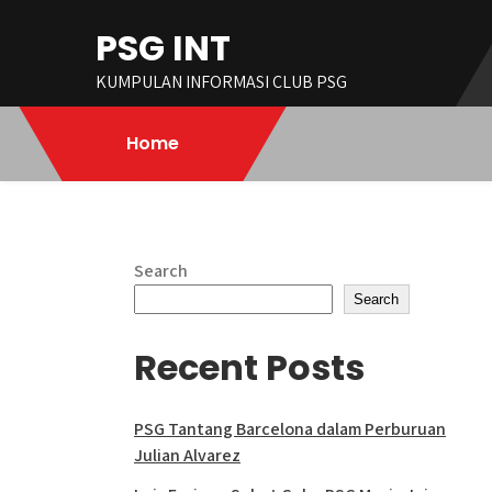
Skip
PSG INT
to
content
KUMPULAN INFORMASI CLUB PSG
Home
Search
Search
Recent Posts
PSG Tantang Barcelona dalam Perburuan
Julian Alvarez