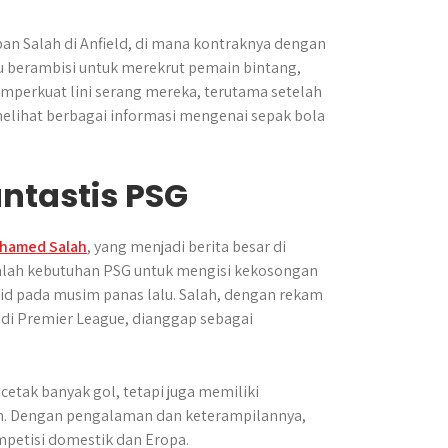
an Salah di Anfield, di mana kontraknya dengan
lu berambisi untuk merekrut pemain bintang,
mperkuat lini serang mereka, terutama setelah
melihat berbagai informasi mengenai sepak bola
antastis PSG
hamed Salah
, yang menjadi berita besar di
 adalah kebutuhan PSG untuk mengisi kekosongan
rid pada musim panas lalu. Salah, dengan rekam
k di Premier League, dianggap sebagai
tak banyak gol, tetapi juga memiliki
. Dengan pengalaman dan keterampilannya,
petisi domestik dan Eropa.