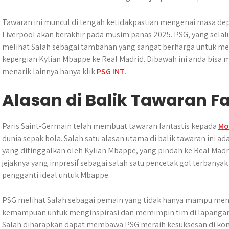
p
o
g
a
p
k
e
m
Tawaran ini muncul di tengah ketidakpastian mengenai masa dep
r
Liverpool akan berakhir pada musim panas 2025. PSG, yang sela
melihat Salah sebagai tambahan yang sangat berharga untuk me
kepergian Kylian Mbappe ke Real Madrid. Dibawah ini anda bisa 
menarik lainnya hanya klik
PSG INT
.
Alasan di Balik Tawaran F
Paris Saint-Germain telah membuat tawaran fantastis kepada
Mo
dunia sepak bola. Salah satu alasan utama di balik tawaran ini
yang ditinggalkan oleh Kylian Mbappe, yang pindah ke Real Mad
jejaknya yang impresif sebagai salah satu pencetak gol terbanya
pengganti ideal untuk Mbappe.
PSG melihat Salah sebagai pemain yang tidak hanya mampu mence
kemampuan untuk menginspirasi dan memimpin tim di lapangan
Salah diharapkan dapat membawa PSG meraih kesuksesan di kom