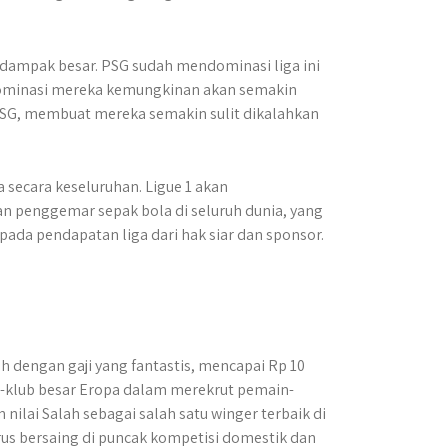
n dampak besar. PSG sudah mendominasi liga ini
dominasi mereka kemungkinan akan semakin
SG, membuat mereka semakin sulit dikalahkan
a secara keseluruhan. Ligue 1 akan
an penggemar sepak bola di seluruh dunia, yang
 pada pendapatan liga dari hak siar dan sponsor.
dengan gaji yang fantastis, mencapai Rp 10
b-klub besar Eropa dalam merekrut pemain-
nilai Salah sebagai salah satu winger terbaik di
erus bersaing di puncak kompetisi domestik dan