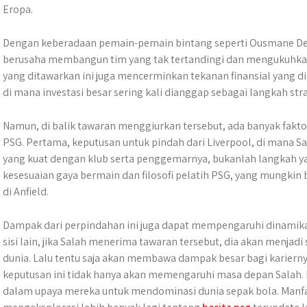
Eropa.
Dengan keberadaan pemain-pemain bintang seperti
Ousmane D
berusaha membangun tim yang tak tertandingi dan mengukuhkan p
yang ditawarkan ini juga mencerminkan tekanan finansial yang d
di mana investasi besar sering kali dianggap sebagai langkah stra
Namun, di balik tawaran menggiurkan tersebut, ada banyak fakt
PSG. Pertama, keputusan untuk pindah dari Liverpool, di mana S
yang kuat dengan klub serta penggemarnya, bukanlah langkah ya
kesesuaian gaya bermain dan filosofi pelatih PSG, yang mungkin 
di Anfield.
Dampak dari perpindahan ini juga dapat mempengaruhi dinamika 
sisi lain, jika Salah menerima tawaran tersebut, dia akan menjadi
dunia. Lalu tentu saja akan membawa dampak besar bagi karierny
keputusan ini tidak hanya akan memengaruhi masa depan Salah. N
dalam upaya mereka untuk mendominasi dunia sepak bola. Manfa