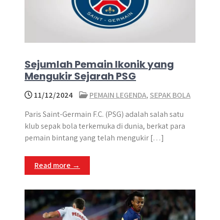
Sejumlah Pemain Ikonik yang
Mengukir Sejarah PSG
11/12/2024
PEMAIN LEGENDA
,
SEPAK BOLA
Paris Saint-Germain F.C. (PSG) adalah salah satu
klub sepak bola terkemuka di dunia, berkat para
pemain bintang yang telah mengukir […]
Read more →