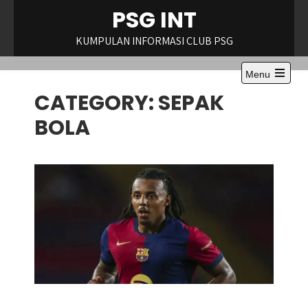
Skip
PSG INT
to
content
KUMPULAN INFORMASI CLUB PSG
Menu
Open
CATEGORY:
SEPAK
the
main
menu
BOLA