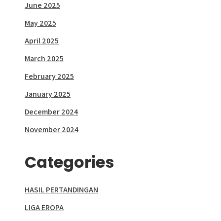
June 2025
May 2025
April 2025
March 2025
February 2025
January 2025
December 2024
November 2024
Categories
HASIL PERTANDINGAN
LIGA EROPA