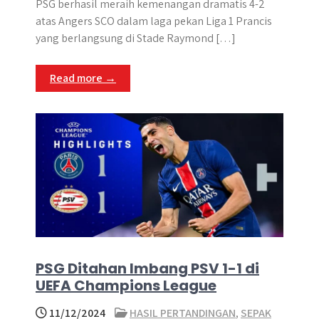
PSG berhasil meraih kemenangan dramatis 4-2
atas Angers SCO dalam laga pekan Liga 1 Prancis
yang berlangsung di Stade Raymond […]
Read more →
PSG Ditahan Imbang PSV 1-1 di
UEFA Champions League
11/12/2024
HASIL PERTANDINGAN
,
SEPAK