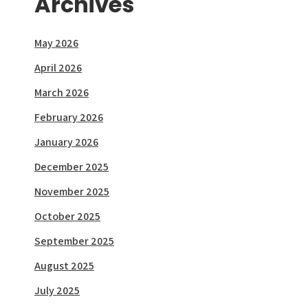
Archives
May 2026
April 2026
March 2026
February 2026
January 2026
December 2025
November 2025
October 2025
September 2025
August 2025
July 2025