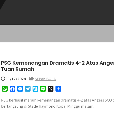
PSG Kemenangan Dramatis 4-2 Atas Angers
Tuan Rumah
11/12/2024
SEPAK BOLA
W
F
M
T
S
L
X
S
h
a
e
e
k
i
h
a
c
s
l
y
n
a
PSG berhasil meraih kemenangan dramatis 4-2 atas Angers SCO d
t
e
s
e
p
e
r
berlangsung di Stade Raymond Kopa, Minggu malam.
s
b
e
g
e
e