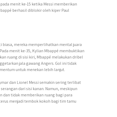
a pada menit ke-15 ketika Messi memberikan
pé berhasil diblokir oleh kiper Paul
ti biasa, mereka memperlihatkan mental juara
Pada menit ke-35, Kylian Mbappé membuktikan
an ruang di sisi kiri, Mbappé melakukan dribel
etarkan jala gawang Angers. Gol ini tidak
entum untuk menekan lebih lanjut.
mar dan Lionel Messi semakin sering terlibat
serangan dari sisi kanan. Namun, meskipun
in dan tidak memberikan ruang bagi para
terus menjadi tembok kokoh bagi tim tamu