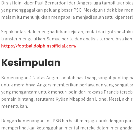
Di sisi lain, kiper Paul Bernardoni dari Angers juga tampil luar
yang menggagalkan peluang besar PSG. Meskipun tidak bisa m
malam itu menunjukkan mengapa ia menjadi salah satu kiper terba
Sepak bola selalu menghadirkan kejutan, mulai dari gol spektaku
transfer mengejutkan. Semua berita dan analisis terbaru bisa kam
https://footballdolphinsofficial.com/
.
Kesimpulan
Kemenangan 4-2 atas Angers adalah hasil yang sangat penting b
untuk meraihnya. Angers memberikan perlawanan yang sangat se
yang mengancam untuk mencuri poin dari raksasa Prancis tersebu
pemain bintang, terutama Kylian Mbappé dan Lionel Messi, akh
menentukan.
Dengan kemenangan ini, PSG berhasil menjaga jarak dengan par
memperlihatkan ketangguhan mental mereka dalam menghadapi 