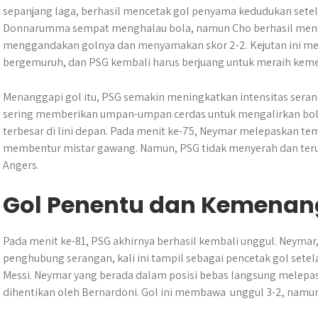
sepanjang laga, berhasil mencetak gol penyama kedudukan setel
Donnarumma sempat menghalau bola, namun Cho berhasil men
menggandakan golnya dan menyamakan skor 2-2. Kejutan ini 
bergemuruh, dan PSG kembali harus berjuang untuk meraih kem
Menanggapi gol itu, PSG semakin meningkatkan intensitas seran
sering memberikan umpan-umpan cerdas untuk mengalirkan bo
terbesar di lini depan. Pada menit ke-75, Neymar melepaskan te
membentur mistar gawang. Namun, PSG tidak menyerah dan teru
Angers.
Gol Penentu dan Kemenan
Pada menit ke-81, PSG akhirnya berhasil kembali unggul. Neyma
penghubung serangan, kali ini tampil sebagai pencetak gol set
Messi. Neymar yang berada dalam posisi bebas langsung melepa
dihentikan oleh Bernardoni. Gol ini membawa unggul 3-2, namu