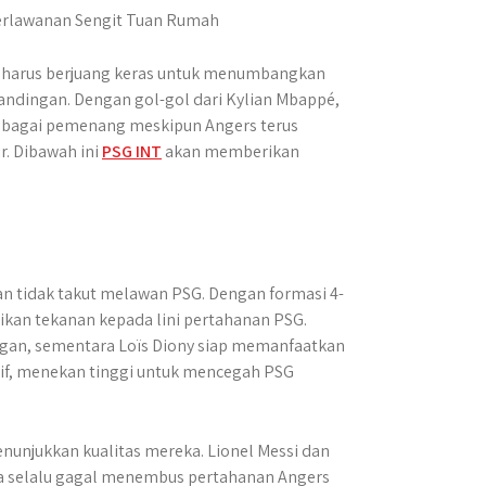
n harus berjuang keras untuk menumbangkan
ndingan. Dengan gol-gol dari Kylian Mbappé,
 sebagai pemenang meskipun Angers terus
. Dibawah ini
PSG INT
akan memberikan
an tidak takut melawan PSG. Dengan formasi 4-
ikan tekanan kepada lini pertahanan PSG.
gan, sementara Loïs Diony siap memanfaatkan
esif, menekan tinggi untuk mencegah PSG
unjukkan kualitas mereka. Lionel Messi dan
 selalu gagal menembus pertahanan Angers