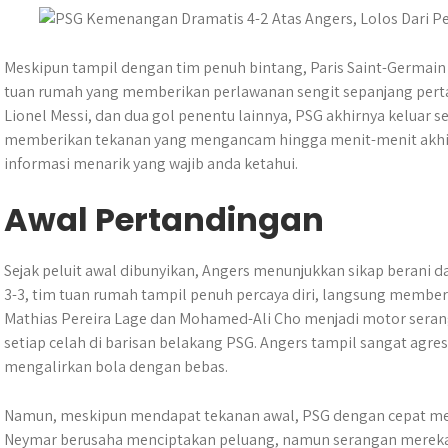
A
o
n
r
p
o
g
a
p
k
e
m
Meskipun tampil dengan tim penuh bintang, Paris Saint-Germai
r
tuan rumah yang memberikan perlawanan sengit sepanjang perta
Lionel Messi, dan dua gol penentu lainnya, PSG akhirnya keluar
memberikan tekanan yang mengancam hingga menit-menit akhir
informasi menarik yang wajib anda ketahui.
Awal Pertandingan
Sejak peluit awal dibunyikan, Angers menunjukkan sikap berani d
3-3, tim tuan rumah tampil penuh percaya diri, langsung member
Mathias Pereira Lage dan Mohamed-Ali Cho menjadi motor seran
setiap celah di barisan belakang PSG. Angers tampil sangat agr
mengalirkan bola dengan bebas.
Namun, meskipun mendapat tekanan awal, PSG dengan cepat men
Neymar berusaha menciptakan peluang, namun serangan mereka