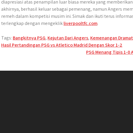
diapresiasi atas penampilan luar biasa mereka yang memberikan 
akhirnya, berhasil keluar sebagai pemenang, namun Angers me
remeh dalam kompetisi musim ini. Simak dan ikuti terus informas
terlengkap dengan mengeklik
liverpooltfc.com
.
Tags:
Bangkitnya PSG
,
Kejutan Dari Angers
,
Kemenangan Dramat
Post
Hasil Pertandingan PSG vs Atletico Madrid Dengan Skor 1-2
PSG Menang Tipis 1-0 A
navigation