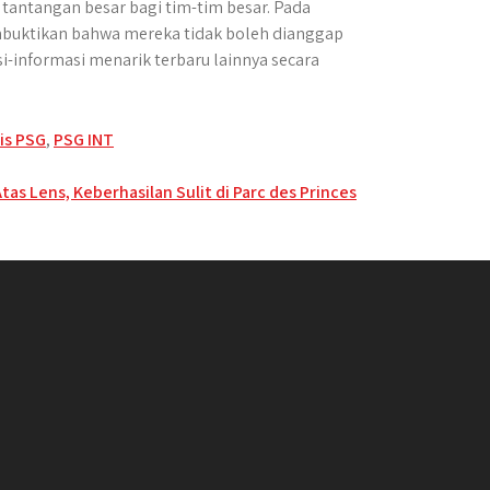
tantangan besar bagi tim-tim besar. Pada
mbuktikan bahwa mereka tidak boleh dianggap
i-informasi menarik terbaru lainnya secara
is PSG
,
PSG INT
tas Lens, Keberhasilan Sulit di Parc des Princes