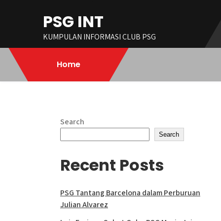
Skip
PSG INT
to
content
KUMPULAN INFORMASI CLUB PSG
Home
Search
Search
Recent Posts
PSG Tantang Barcelona dalam Perburuan
Julian Alvarez