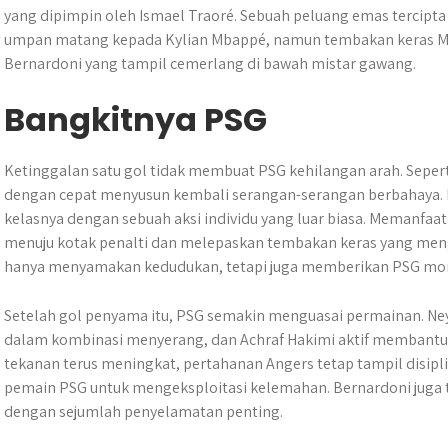
yang dipimpin oleh Ismael Traoré. Sebuah peluang emas tercipt
umpan matang kepada Kylian Mbappé, namun tembakan keras Mbap
Bernardoni yang tampil cemerlang di bawah mistar gawang.
Bangkitnya PSG
Ketinggalan satu gol tidak membuat PSG kehilangan arah. Seper
dengan cepat menyusun kembali serangan-serangan berbahaya. 
kelasnya dengan sebuah aksi individu yang luar biasa. Memanfaatk
menuju kotak penalti dan melepaskan tembakan keras yang mengg
hanya menyamakan kedudukan, tetapi juga memberikan PSG mom
Setelah gol penyama itu, PSG semakin menguasai permainan. Ney
dalam kombinasi menyerang, dan Achraf Hakimi aktif membantu 
tekanan terus meningkat, pertahanan Angers tetap tampil disipl
pemain PSG untuk mengeksploitasi kelemahan. Bernardoni juga 
dengan sejumlah penyelamatan penting.