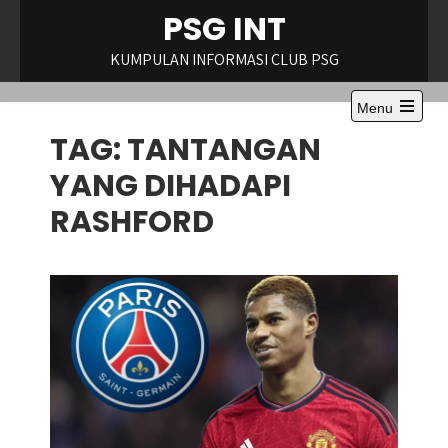
Skip
PSG INT
to
content
KUMPULAN INFORMASI CLUB PSG
Menu
Open
TAG:
TANTANGAN
the
main
menu
YANG DIHADAPI
RASHFORD