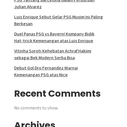
Julian Alvarez
Luis Enrique Sebut Gelar PSG Musim Ini Paling
Berkesan
Duel Panas PSG vs Bayern! Kompany Bidik
Hat-trick Kemenangan atas Luis Enrique
Vitinha Soroti Kehebatan Achraf Hakimi
sebagai Bek Modern Serba Bisa
Debut Gol Dro Fernandez Warnai
Kemenangan PSG atas Nice
Recent Comments
No comments to show.
Archives