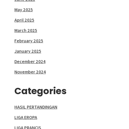
May 2025
April 2025
March 2025
February 2025
January 2025
December 2024
November 2024
Categories
HASIL PERTANDINGAN
LIGA EROPA
LIGA PRANCIS