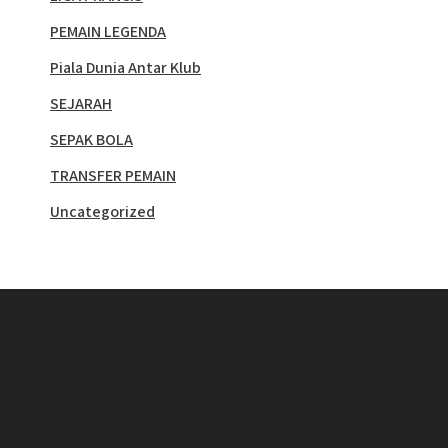
PEMAIN LEGENDA
Piala Dunia Antar Klub
SEJARAH
SEPAK BOLA
TRANSFER PEMAIN
Uncategorized