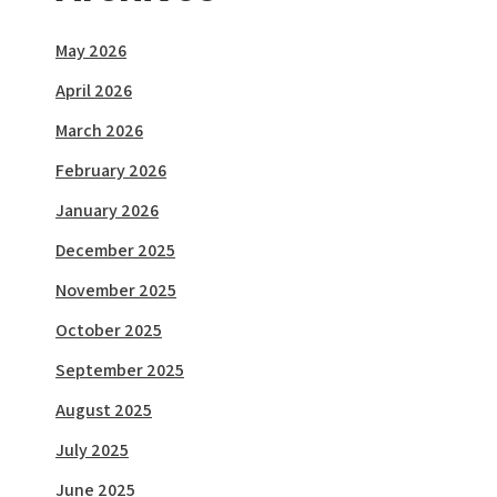
May 2026
April 2026
March 2026
February 2026
January 2026
December 2025
November 2025
October 2025
September 2025
August 2025
July 2025
June 2025