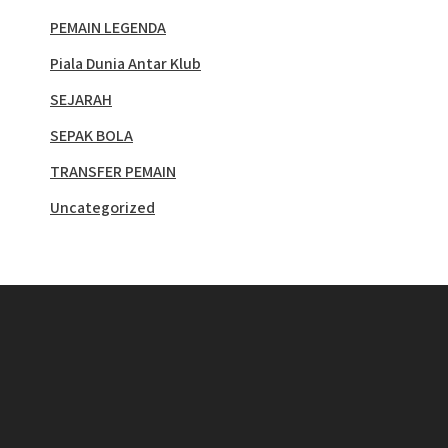
PEMAIN LEGENDA
Piala Dunia Antar Klub
SEJARAH
SEPAK BOLA
TRANSFER PEMAIN
Uncategorized