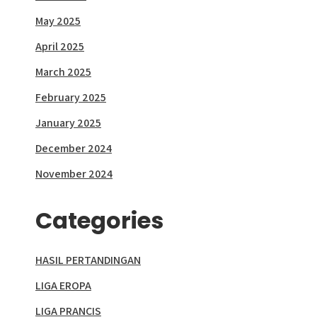
May 2025
April 2025
March 2025
February 2025
January 2025
December 2024
November 2024
Categories
HASIL PERTANDINGAN
LIGA EROPA
LIGA PRANCIS