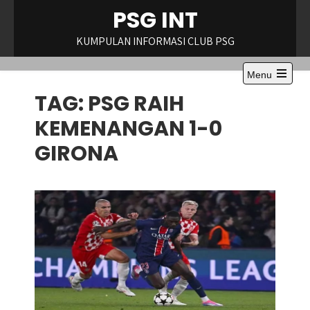
Skip
PSG INT
to
content
KUMPULAN INFORMASI CLUB PSG
Menu
Open
TAG:
PSG RAIH
the
main
menu
KEMENANGAN 1-0
GIRONA