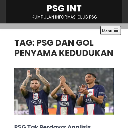
Skip
PSG INT
to
content
KUMPULAN INFORMASI CLUB PSG
Menu
Open
TAG:
PSG DAN GOL
the
main
menu
PENYAMA KEDUDUKAN
PSG Tak Berdaya: Analisis