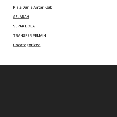
Piala Dunia Antar Klub
SEJARAH
SEPAK BOLA
TRANSFER PEMAIN
Uncategorized