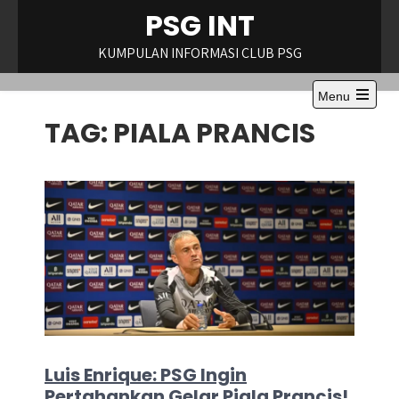
Skip
PSG INT
to
content
KUMPULAN INFORMASI CLUB PSG
Menu
Open
TAG:
PIALA PRANCIS
the
main
menu
Luis Enrique: PSG Ingin
Pertahankan Gelar Piala Prancis!