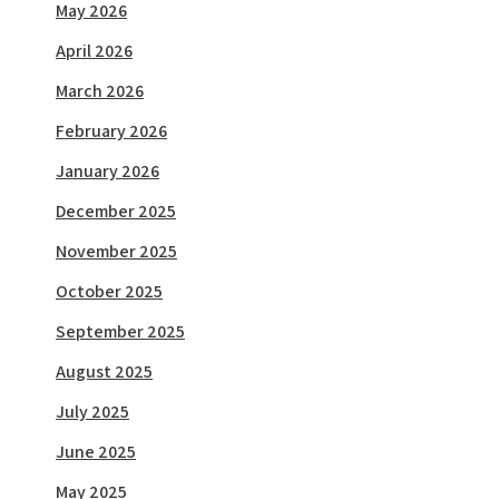
May 2026
April 2026
March 2026
February 2026
January 2026
December 2025
November 2025
October 2025
September 2025
August 2025
July 2025
June 2025
May 2025