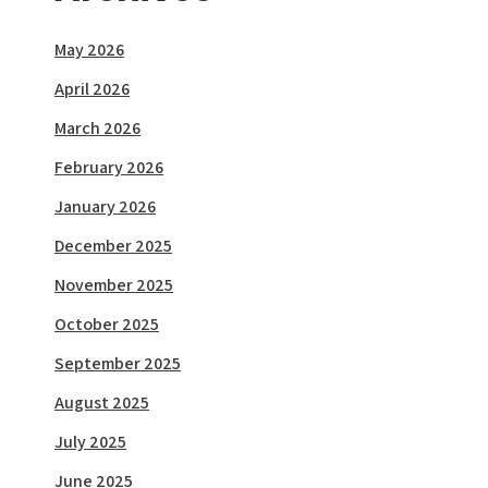
May 2026
April 2026
March 2026
February 2026
January 2026
December 2025
November 2025
October 2025
September 2025
August 2025
July 2025
June 2025