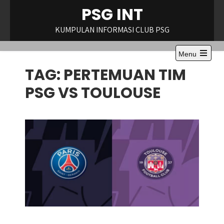
Skip
PSG INT
to
content
KUMPULAN INFORMASI CLUB PSG
Menu
Open
TAG:
PERTEMUAN TIM
the
main
menu
PSG VS TOULOUSE