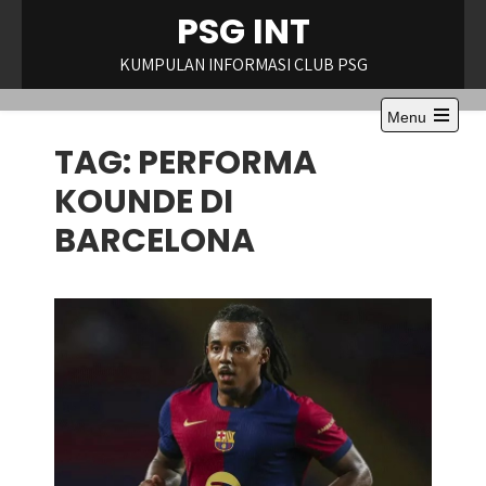
Skip
PSG INT
to
content
KUMPULAN INFORMASI CLUB PSG
Menu
Open
TAG:
PERFORMA
the
main
menu
KOUNDE DI
BARCELONA