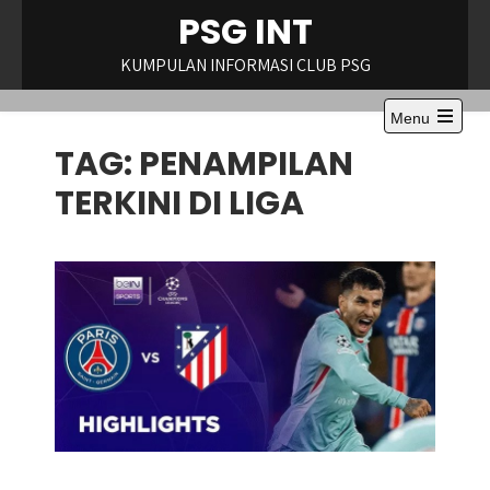
Skip
PSG INT
to
content
KUMPULAN INFORMASI CLUB PSG
Menu
Open
TAG:
PENAMPILAN
the
main
menu
TERKINI DI LIGA