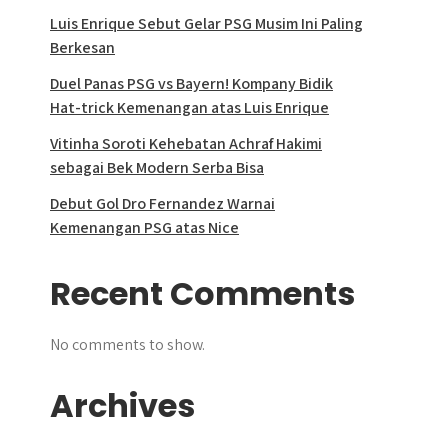
Luis Enrique Sebut Gelar PSG Musim Ini Paling
Berkesan
Duel Panas PSG vs Bayern! Kompany Bidik
Hat-trick Kemenangan atas Luis Enrique
Vitinha Soroti Kehebatan Achraf Hakimi
sebagai Bek Modern Serba Bisa
Debut Gol Dro Fernandez Warnai
Kemenangan PSG atas Nice
Recent Comments
No comments to show.
Archives