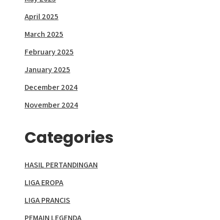
April 2025
March 2025
February 2025
January 2025
December 2024
November 2024
Categories
HASIL PERTANDINGAN
LIGA EROPA
LIGA PRANCIS
PEMAIN LEGENDA