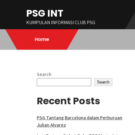
Skip
PSG INT
to
content
KUMPULAN INFORMASI CLUB PSG
Home
Search
Search
Recent Posts
PSG Tantang Barcelona dalam Perburuan
Julian Alvarez