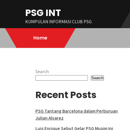
Skip
PSG INT
to
content
KUMPULAN INFORMASI CLUB PSG
Home
Search
Search
Recent Posts
PSG Tantang Barcelona dalam Perburuan
Julian Alvarez
Luis Enrique Sebut Gelar PSG Musim Ini