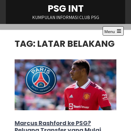
Skip
PSG INT
to
content
KUMPULAN INFORMASI CLUB PSG
Menu
Open
TAG:
LATAR BELAKANG
the
main
menu
Marcus Rashford ke PSG?
Peluang Transfer yang Mulai