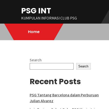
Skip
PSG INT
to
content
KUMPULAN INFORMASI CLUB PSG
Home
Search
Search
Recent Posts
PSG Tantang Barcelona dalam Perburuan
Julian Alvarez