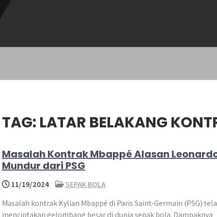
TAG:
LATAR BELAKANG KONT
Masalah Kontrak Mbappé Alasan Leonard
Mundur dari PSG
11/19/2024
SEPAK BOLA
Masalah kontrak Kylian Mbappé di Paris Saint-Germain (PSG) tel
menciptakan gelombang besar di dunia sepak bola. Dampaknya