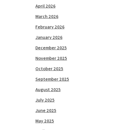
April 2026
March 2026
February 2026
January 2026
December 2025
November 2025
October 2025
September 2025
August 2025
July 2025
June 2025
May 2025