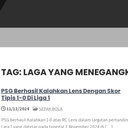
TAG:
LAGA YANG MENEGANG
PSG Berhasil Kalahkan Lens Dengan Skor
Tipis 1-0 Di Liga 1
11/12/2024
SEPAK BOLA
PSG berhasil Kalahkan 1-0 atas RC Lens dalam lanjutan pertandi
Liga 1 yang digelar pada tanggal 2 November 2024 di […]