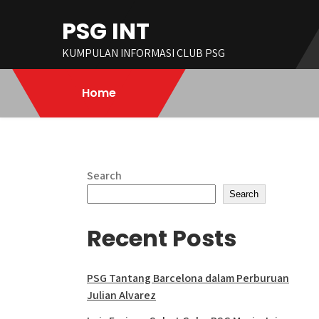
Skip
PSG INT
to
content
KUMPULAN INFORMASI CLUB PSG
Home
Search
Search
Recent Posts
PSG Tantang Barcelona dalam Perburuan
Julian Alvarez