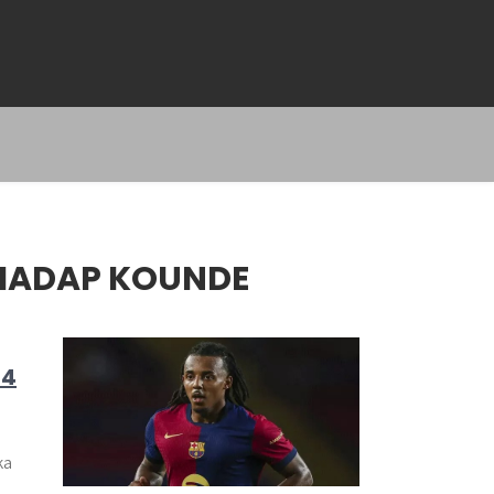
RHADAP KOUNDE
24
ka
n