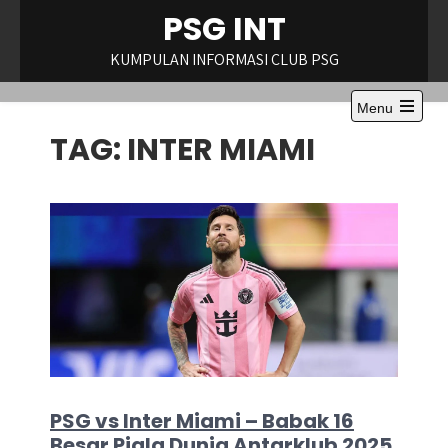
Skip
PSG INT
to
content
KUMPULAN INFORMASI CLUB PSG
Menu
Open
TAG:
INTER MIAMI
the
main
menu
PSG vs Inter Miami – Babak 16
Besar Piala Dunia Antarklub 2025