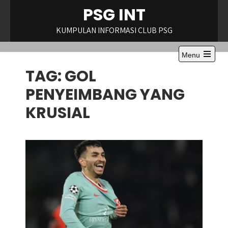
Skip
PSG INT
to
content
KUMPULAN INFORMASI CLUB PSG
Menu
Open
TAG:
GOL
the
main
menu
PENYEIMBANG YANG
KRUSIAL