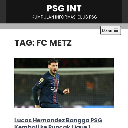
Skip
PSG INT
to
content
KUMPULAN INFORMASI CLUB PSG
Menu
Open
TAG:
FC METZ
the
main
menu
Lucas Hernandez Bangga PSG
Kembali ke Puncak Ligue 1