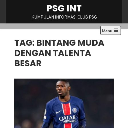
Skip
PSG INT
to
content
KUMPULAN INFORMASI CLUB PSG
Menu
Open
TAG:
BINTANG MUDA
the
main
menu
DENGAN TALENTA
BESAR