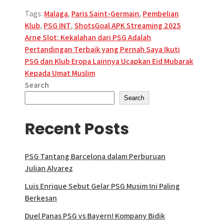
Tags:
Malaga
,
Paris Saint-Germain
,
Pembelian
Klub
,
PSG INT
,
ShotsGoal APK Streaming 2025
Post
Arne Slot: Kekalahan dari PSG Adalah
Pertandingan Terbaik yang Pernah Saya Ikuti
navigation
PSG dan Klub Eropa Lainnya Ucapkan Eid Mubarak
Kepada Umat Muslim
Search
Search
Recent Posts
PSG Tantang Barcelona dalam Perburuan
Julian Alvarez
Luis Enrique Sebut Gelar PSG Musim Ini Paling
Berkesan
Duel Panas PSG vs Bayern! Kompany Bidik