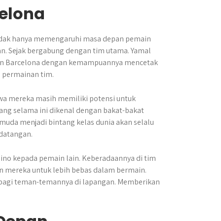
celona
 tidak hanya memengaruhi masa depan pemain
an. Sejak bergabung dengan tim utama. Yamal
gan Barcelona dengan kemampuannya mencetak
 permainan tim.
wa mereka masih memiliki potensi untuk
b yang selama ini dikenal dengan bakat-bakat
uda menjadi bintang kelas dunia akan selalu
rdatangan.
mino kepada pemain lain. Keberadaannya di tim
 mereka untuk lebih bebas dalam bermain.
g bagi teman-temannya di lapangan. Memberikan