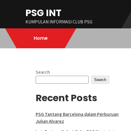
Skip
PSG INT
to
content
KUMPULAN INFORMASI CLUB PSG
Home
Search
Search
Recent Posts
PSG Tantang Barcelona dalam Perburuan
Julian Alvarez