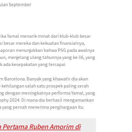
bulan September
ka Yamal menarik minat dari klub-klub besar
si besar mereka dan kekuatan finansialnya,
Laporan menunjukkan bahwa PSG pada awalnya
un, menjelang ulang tahunnya yang ke-16, yang
k ada kesepakatan yang tercapai.
m Barcelona. Banyak yang khawatir dia akan
o kehilangan salah satu prospek paling cerah
ring dengan meningkatnya performa Yamal, yang
ophy 2024. Di mana dia berhasil mengamankan
da yang pernah menerima penghargaan itu.
an Pertama Ruben Amorim di