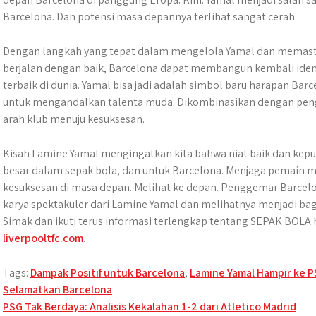
Barcelona. Dan potensi masa depannya terlihat sangat cerah.
Dengan langkah yang tepat dalam mengelola Yamal dan memasti
berjalan dengan baik, Barcelona dapat membangun kembali ide
terbaik di dunia. Yamal bisa jadi adalah simbol baru harapan B
untuk mengandalkan talenta muda. Dikombinasikan dengan peng
arah klub menuju kesuksesan.
Kisah Lamine Yamal mengingatkan kita bahwa niat baik dan ke
besar dalam sepak bola, dan untuk Barcelona. Menjaga pemain m
kesuksesan di masa depan. Melihat ke depan. Penggemar Barcelo
karya spektakuler dari Lamine Yamal dan melihatnya menjadi bagia
Simak dan ikuti terus informasi terlengkap tentang SEPAK BOLA ha
liverpooltfc.com
.
Tags:
Dampak Positif untuk Barcelona
,
Lamine Yamal Hampir ke 
Selamatkan Barcelona
Post
PSG Tak Berdaya: Analisis Kekalahan 1-2 dari Atletico Madrid