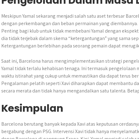
Pengelolaan Dalam Masa
Meskipun Yamal sekarang menjadi salah satu aset terbesar Barce
dengan perkembangan dan beban permainan yang diembannya. D
Penting bagi klub untuk tidak membebani Yamal dengan ekspekt
dia tidak terjebak dalam skema “ketergantungan” yang sama seper
Ketergantungan berlebihan pada seorang pemain dapat merugik
Saat ini, Barcelona harus mengimplementasikan strategi penge
Yamal tidak terlalu kehabisan tenaga. Ini termasuk pengelolaa
waktu istirahat yang cukup untuk memastikan dia dapat terus 
Pengalaman pelatih seperti Xavi diharapkan dapat membantu d
secara merata dan tidak hanya mengandalkan satu talenta. Beta
Kesimpulan
​Barcelona berutang banyak kepada Xavi atas keputusan cerdasn
bergabung dengan PSG.​ Intervensi Xavi tidak hanya menyelamat
depan Barcelona di panggung Eropa. Kini. Yamal menjadi salah 