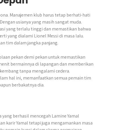
 Depan
lona. Manajemen klub harus tetap berhati-hati
engan usianya yang masih sangat muda.
asi yang terlalu tinggi dan memastikan bahwa
ti yang dialami Lionel Messi di masa lalu.
an tim dalam jangka panjang.
lolaan pekan demi pekan untuk memastikan
n menit bermainnya di lapangan dan memberikan
berkembang tanpa mengalami cedera.
alam hal ini, memanfaatkan semua pemain tim
papun berbakatnya dia.
ya yang berhasil mencegah Lamine Yamal
kan karir Yamal tetapi juga mengamankan masa
satu pemain kunci dalam skema permainan