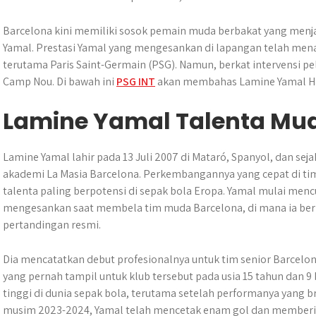
p
o
g
a
p
k
e
m
Barcelona kini memiliki sosok pemain muda berbakat yang menj
r
Yamal. Prestasi Yamal yang mengesankan di lapangan telah mena
terutama Paris Saint-Germain (PSG). Namun, berkat intervensi pe
Camp Nou. Di bawah ini
PSG INT
akan membahas Lamine Yamal Ham
Lamine Yamal Talenta Mud
Lamine Yamal lahir pada 13 Juli 2007 di Mataró, Spanyol, dan seja
akademi La Masia Barcelona. Perkembangannya yang cepat di tim
talenta paling berpotensi di sepak bola Eropa. Yamal mulai me
mengesankan saat membela tim muda Barcelona, di mana ia ber
pertandingan resmi.
Dia mencatatkan debut profesionalnya untuk tim senior Barcelo
yang pernah tampil untuk klub tersebut pada usia 15 tahun dan 9
tinggi di dunia sepak bola, terutama setelah performanya yang br
musim 2023-2024, Yamal telah mencetak enam gol dan memberik