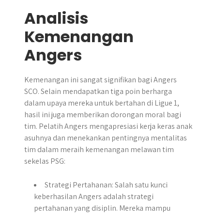
Analisis
Kemenangan
Angers
Kemenangan ini sangat signifikan bagi Angers
SCO. Selain mendapatkan tiga poin berharga
dalam upaya mereka untuk bertahan di Ligue 1,
hasil ini juga memberikan dorongan moral bagi
tim. Pelatih Angers mengapresiasi kerja keras anak
asuhnya dan menekankan pentingnya mentalitas
tim dalam meraih kemenangan melawan tim
sekelas PSG:
Strategi Pertahanan: Salah satu kunci
keberhasilan Angers adalah strategi
pertahanan yang disiplin. Mereka mampu