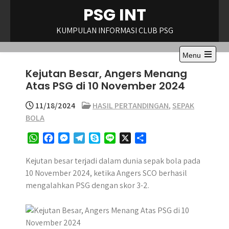
Skip
PSG INT
to
content
KUMPULAN INFORMASI CLUB PSG
Menu
Open
Kejutan Besar, Angers Menang
the
main
Atas PSG di 10 November 2024
menu
11/18/2024
HASIL PERTANDINGAN
,
SEPAK
BOLA
W
F
M
T
S
L
X
S
h
a
e
e
k
i
h
a
c
s
l
y
n
a
Kejutan besar terjadi dalam dunia sepak bola pada
t
e
s
e
p
e
r
10 November 2024, ketika Angers SCO berhasil
s
b
e
g
e
e
mengalahkan PSG dengan skor 3-2.
A
o
n
r
p
o
g
a
p
k
e
m
r