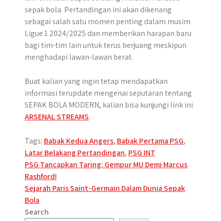
sepak bola. Pertandingan ini akan dikenang
sebagai salah satu momen penting dalam musim
Ligue 1 2024/2025 dan memberikan harapan baru
bagi tim-tim lain untuk terus berjuang meskipun
menghadapi lawan-lawan berat.
Buat kalian yang ingin tetap mendapatkan
informasi terupdate mengenai seputaran tentang
SEPAK BOLA MODERN, kalian bisa kunjungi link ini
ARSENAL STREAMS
.
Tags:
Babak Kedua Angers
,
Babak Pertama PSG
,
Latar Belakang Pertandingan
,
PSG INT
Post
PSG Tancapkan Taring: Gempur MU Demi Marcus
Rashford!
navigation
Sejarah Paris Saint-Germain Dalam Dunia Sepak
Bola
Search