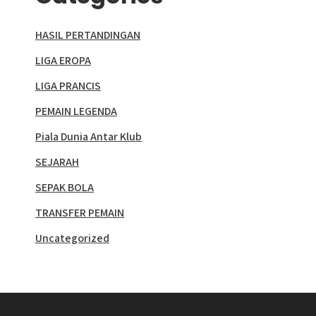
HASIL PERTANDINGAN
LIGA EROPA
LIGA PRANCIS
PEMAIN LEGENDA
Piala Dunia Antar Klub
SEJARAH
SEPAK BOLA
TRANSFER PEMAIN
Uncategorized