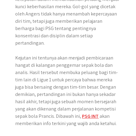
kunci keberhasilan mereka. Gol-gol yang dicetak
oleh Angers tidak hanya menambah kepercayaan
diri tim, tetapi juga memberikan pelajaran
berharga bagi PSG tentang pentingnya
konsentrasi dan disiplin dalam setiap
pertandingan.
Kejutan ini tentunya akan menjadi pembicaraan
hangat di kalangan penggemar sepak bola dan
analis. Hasil tersebut membuka peluang bagi tim-
tim lain di Ligue 1 untuk percaya bahwa mereka
juga bisa bersaing dengan tim-tim besar. Dengan
demikian, pertandingan ini bukan hanya sekadar
hasil akhir, tetapi juga sebuah momen bersejarah
yang akan dikenang dalam perjalanan kompetisi
sepak bola Prancis. Dibawah ini,
PSG INT
akan
memberikan info terkini yang wajib anda ketahui.