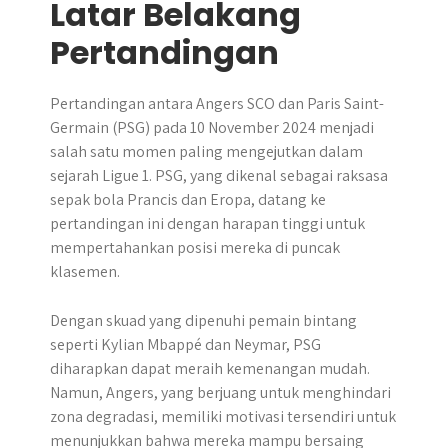
Latar Belakang
Pertandingan
Pertandingan antara Angers SCO dan Paris Saint-
Germain (PSG) pada 10 November 2024 menjadi
salah satu momen paling mengejutkan dalam
sejarah Ligue 1. PSG, yang dikenal sebagai raksasa
sepak bola Prancis dan Eropa, datang ke
pertandingan ini dengan harapan tinggi untuk
mempertahankan posisi mereka di puncak
klasemen.
Dengan skuad yang dipenuhi pemain bintang
seperti Kylian Mbappé dan Neymar, PSG
diharapkan dapat meraih kemenangan mudah.
Namun, Angers, yang berjuang untuk menghindari
zona degradasi, memiliki motivasi tersendiri untuk
menunjukkan bahwa mereka mampu bersaing