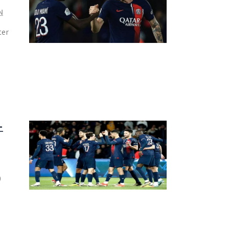
N
ter
-
0