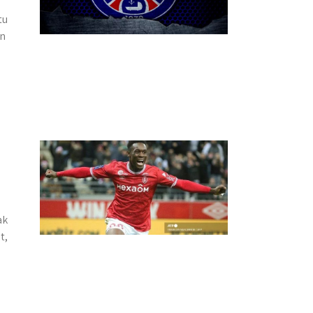
tu
an
ak
t,