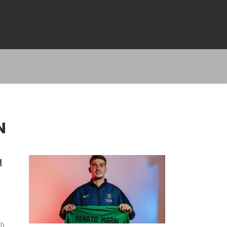
N
a
ah