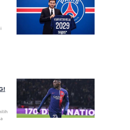
i
G!
ilih
ga